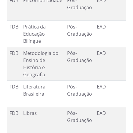
FDB
Psicomotricidade
Pós-
EAD
2
Graduação
1
FDB
Prática da
Pós-
EAD
2
Educação
Graduação
Bilíngue
FDB
Metodologia do
Pós-
EAD
1
Ensino de
Graduação
1
História e
Geografia
FDB
Literatura
Pós-
EAD
1
Brasileira
Graduação
9
FDB
Libras
Pós-
EAD
1
Graduação
9