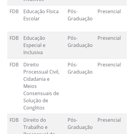
FDB
Educação Física
Pós-
Presencial
2
Escolar
Graduação
1
FDB
Educação
Pós-
Presencial
1
Especial e
Graduação
5
Inclusiva
FDB
Direito
Pós-
Presencial
2
Processual Civil,
Graduação
2
Cidadania e
Meios
Consensuais de
Solução de
Conglitos
FDB
Direito do
Pós-
Presencial
2
Trabalho e
Graduação
2