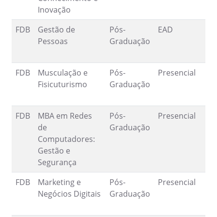
Inovação
FDB
Gestão de
Pós-
EAD
1
Pessoas
Graduação
9
FDB
Musculação e
Pós-
Presencial
2
Fisicuturismo
Graduação
2
FDB
MBA em Redes
Pós-
Presencial
3
de
Graduação
R
Computadores:
Gestão e
Segurança
FDB
Marketing e
Pós-
Presencial
2
Negócios Digitais
Graduação
1