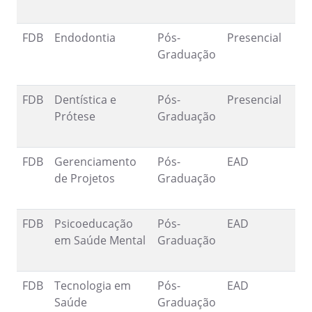
FDB
Endodontia
Pós-
Presencial
2
Graduação
1
FDB
Dentística e
Pós-
Presencial
2
Prótese
Graduação
1
FDB
Gerenciamento
Pós-
EAD
2
de Projetos
Graduação
2
FDB
Psicoeducação
Pós-
EAD
2
em Saúde Mental
Graduação
2
FDB
Tecnologia em
Pós-
EAD
2
Saúde
Graduação
1