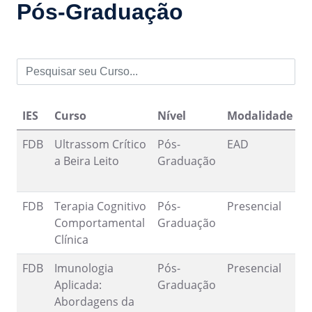
Pós-Graduação
IES
Curso
Nível
Modalidade
I
FDB
Ultrassom Crítico
Pós-
EAD
3
a Beira Leito
Graduação
3
FDB
Terapia Cognitivo
Pós-
Presencial
1
Comportamental
Graduação
8
Clínica
FDB
Imunologia
Pós-
Presencial
4
Aplicada:
Graduação
8
Abordagens da