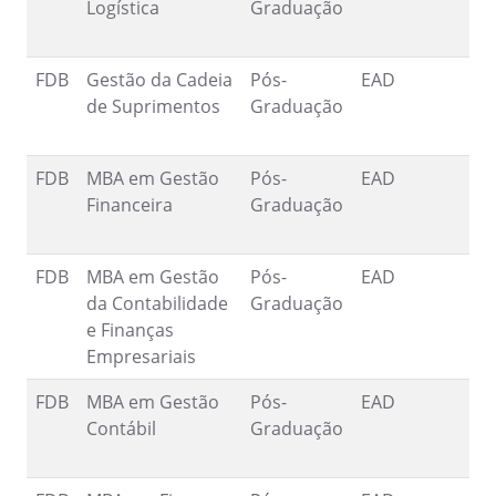
Logística
Graduação
9
FDB
Gestão da Cadeia
Pós-
EAD
1
de Suprimentos
Graduação
9
FDB
MBA em Gestão
Pós-
EAD
1
Financeira
Graduação
9
FDB
MBA em Gestão
Pós-
EAD
1
da Contabilidade
Graduação
9
e Finanças
Empresariais
FDB
MBA em Gestão
Pós-
EAD
1
Contábil
Graduação
9