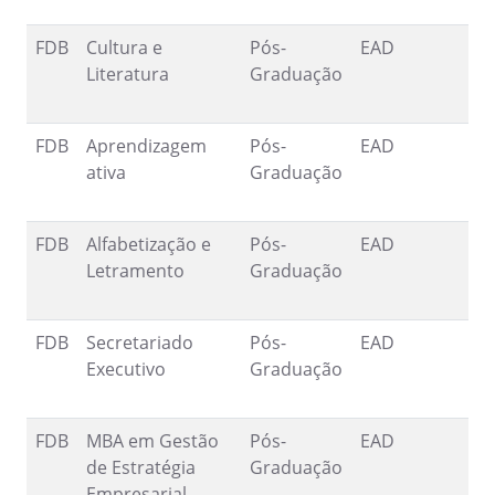
FDB
Cultura e
Pós-
EAD
1
Literatura
Graduação
9
FDB
Aprendizagem
Pós-
EAD
2
ativa
Graduação
1
FDB
Alfabetização e
Pós-
EAD
1
Letramento
Graduação
9
FDB
Secretariado
Pós-
EAD
1
Executivo
Graduação
9
FDB
MBA em Gestão
Pós-
EAD
1
de Estratégia
Graduação
9
Empresarial