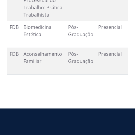
Processual do
Trabalho: Prática
Trabalhista
FDB
Biomedicina
Pós-
Presencial
1
Estética
Graduação
7
FDB
Aconselhamento
Pós-
Presencial
--
Familiar
Graduação