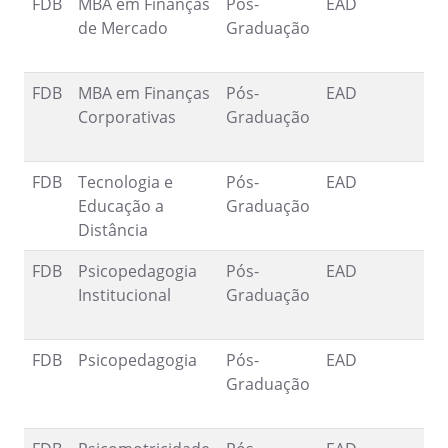
FDB
MBA em Finanças
Pós-
EAD
1
de Mercado
Graduação
9
FDB
MBA em Finanças
Pós-
EAD
1
Corporativas
Graduação
9
FDB
Tecnologia e
Pós-
EAD
1
Educação a
Graduação
9
Distância
FDB
Psicopedagogia
Pós-
EAD
1
Institucional
Graduação
9
FDB
Psicopedagogia
Pós-
EAD
1
Graduação
9