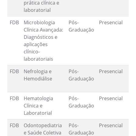
prática clínica e
laboratorial
FDB
Microbiologia
Pós-
Presencial
1
Clínica Avançada:
Graduação
8
Diagnósticos e
aplicações
clínico-
laboratoriais
FDB
Nefrologia e
Pós-
Presencial
1
Hemodiálise
Graduação
8
FDB
Hematologia
Pós-
Presencial
1
Clínica e
Graduação
6
Laboratorial
FDB
Odontopediatria
Pós-
Presencial
2
e Saúde Coletiva
Graduação
1