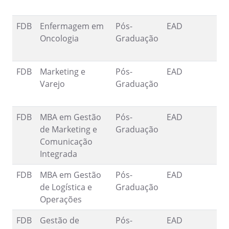
FDB
Enfermagem em
Pós-
EAD
2
Oncologia
Graduação
2
FDB
Marketing e
Pós-
EAD
1
Varejo
Graduação
9
FDB
MBA em Gestão
Pós-
EAD
1
de Marketing e
Graduação
9
Comunicação
Integrada
FDB
MBA em Gestão
Pós-
EAD
1
de Logística e
Graduação
9
Operações
FDB
Gestão de
Pós-
EAD
1