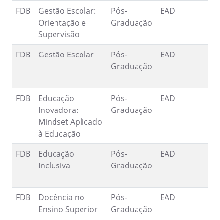
FDB
Gestão Escolar:
Pós-
EAD
1
Orientação e
Graduação
9
Supervisão
FDB
Gestão Escolar
Pós-
EAD
1
Graduação
9
FDB
Educação
Pós-
EAD
1
Inovadora:
Graduação
9
Mindset Aplicado
à Educação
FDB
Educação
Pós-
EAD
1
Inclusiva
Graduação
9
FDB
Docência no
Pós-
EAD
1
Ensino Superior
Graduação
9