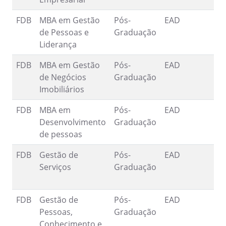
FDB
MBA em Gestão
Pós-
EAD
1
de Pessoas e
Graduação
9
Liderança
FDB
MBA em Gestão
Pós-
EAD
1
de Negócios
Graduação
9
Imobiliários
FDB
MBA em
Pós-
EAD
1
Desenvolvimento
Graduação
9
de pessoas
FDB
Gestão de
Pós-
EAD
1
Serviços
Graduação
9
FDB
Gestão de
Pós-
EAD
1
Pessoas,
Graduação
9
Conhecimento e