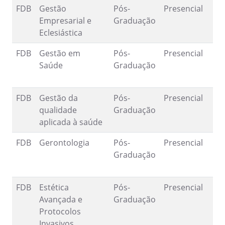
FDB
Gestão
Pós-
Presencial
--
Empresarial e
Graduação
Eclesiástica
FDB
Gestão em
Pós-
Presencial
2
Saúde
Graduação
1
FDB
Gestão da
Pós-
Presencial
--
qualidade
Graduação
aplicada à saúde
FDB
Gerontologia
Pós-
Presencial
1
Graduação
5
FDB
Estética
Pós-
Presencial
1
Avançada e
Graduação
7
Protocolos
Invasivos